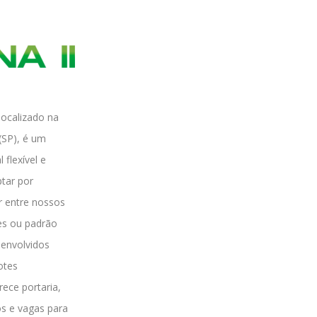
 localizado na
 (SP), é um
flexível e
tar por
r entre nossos
es ou padrão
senvolvidos
otes
rece portaria,
os e vagas para