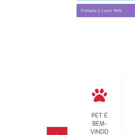
Portaria e Lazer
90%
PET É
BEM-
VINDO