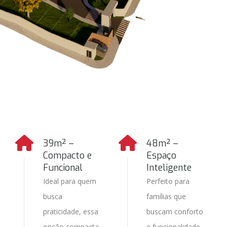
39m² –
48m² –
Compacto e
Espaço
Funcional
Inteligente
Ideal para quem
Perfeito para
busca
famílias que
praticidade, essa
buscam conforto
opção compacta
e funcionalidade