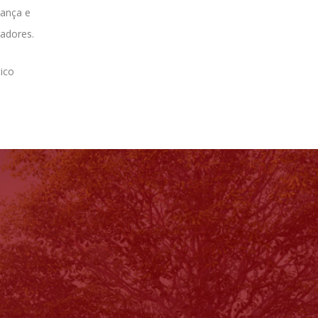
rança e
adores.
ico