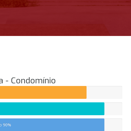
a - Condomínio
io
90%