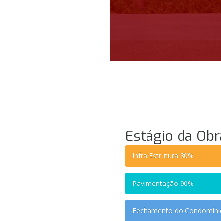
Estágio da Obr
Infra Estrutura
80%
Pavimentação
90%
Fechamento do Condomín