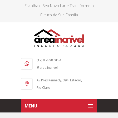
Escolha o Seu Novo Lar e Transforme o
Futuro da Sua Família
(19) 9 9598 0154
@area.incrivel
Av.Pres.Kennedy, 394. Estádio,
Rio Claro
MENU