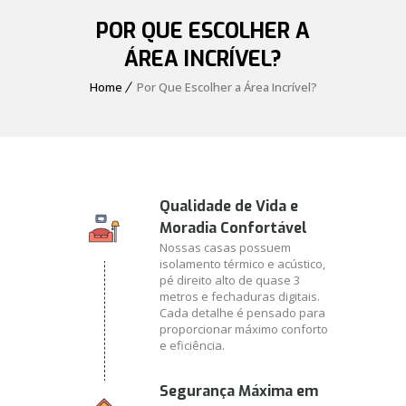
POR QUE ESCOLHER A
ÁREA INCRÍVEL?
Home
Por Que Escolher a Área Incrível?
Qualidade de Vida e
Moradia Confortável
Nossas casas possuem
isolamento térmico e acústico,
pé direito alto de quase 3
metros e fechaduras digitais.
Cada detalhe é pensado para
proporcionar máximo conforto
e eficiência.
Segurança Máxima em