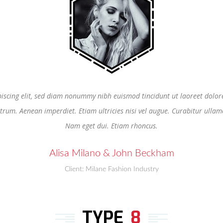
piscing elit, sed diam nonummy nibh euismod tincidunt ut laoreet dolore
trum. Aenean imperdiet. Etiam ultricies nisi vel augue. Curabitur ullamco
Nam eget dui. Etiam rhoncus.
Alisa Milano & John Beckham
Client: Milane Fashion Industry
TYPE
8