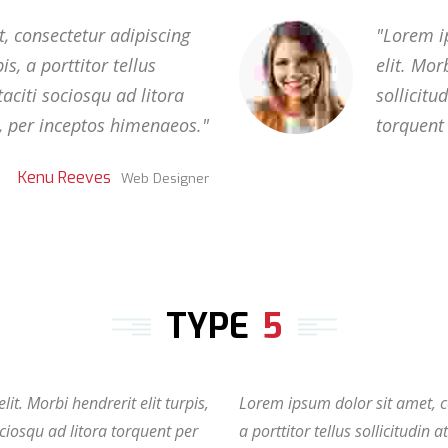
, consectetur adipiscing
Lorem ip
is, a porttitor tellus
elit. Morb
taciti sociosqu ad litora
sollicitu
, per inceptos himenaeos.
torquent
Kenu Reeves
Web Designer
TYPE
5
it. Morbi hendrerit elit turpis,
Lorem ipsum dolor sit amet, con
sociosqu ad litora torquent per
a porttitor tellus sollicitudin 