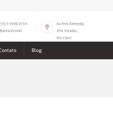
(19) 9 9598 0154
Av.Pres.Kennedy,
@area.incrivel
394. Estádio,
Rio Claro
Contato
Blog