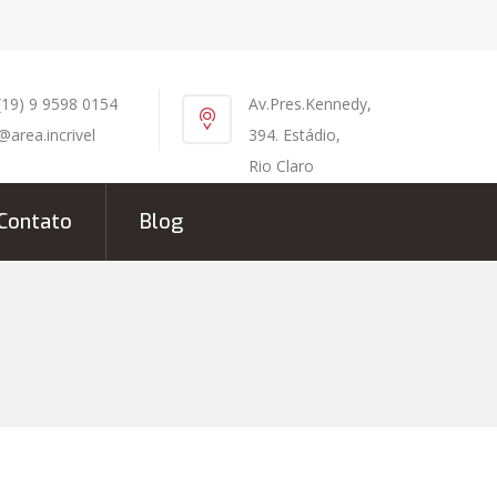
(19) 9 9598 0154
Av.Pres.Kennedy,
@area.incrivel
394. Estádio,
Rio Claro
Contato
Blog