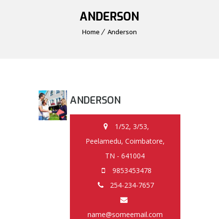
ANDERSON
Home
Anderson
ANDERSON
1/52, 3/53,
Peelamedu, Coimbatore,
TN - 641004
9853453478
254-234-7657
name@someemail.com