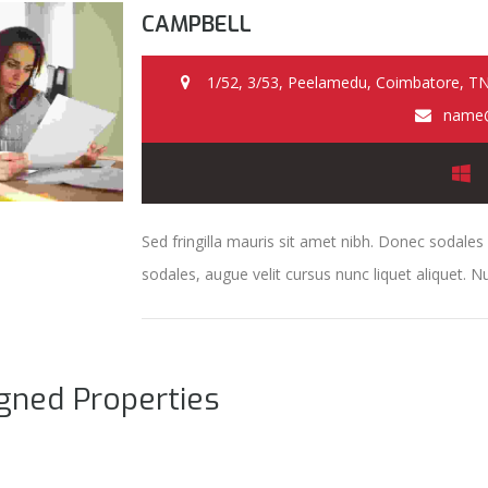
CAMPBELL
1/52, 3/53, Peelamedu, Coimbatore, TN
name
Sed fringilla mauris sit amet nibh. Donec sodale
sodales, augue velit cursus nunc liquet aliquet. Nu
gned Properties