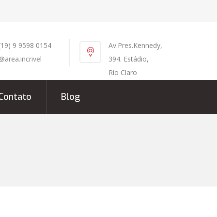
(19) 9 9598 0154
Av.Pres.Kennedy,
@area.incrivel
394. Estádio,
Rio Claro
Contato
Blog