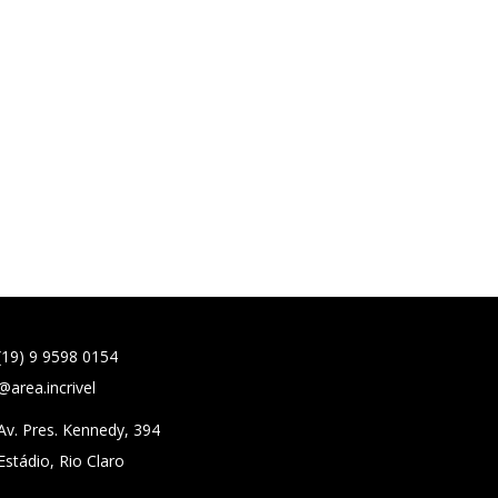
(19) 9 9598 0154
@area.incrivel
Av. Pres. Kennedy, 394
Estádio, Rio Claro