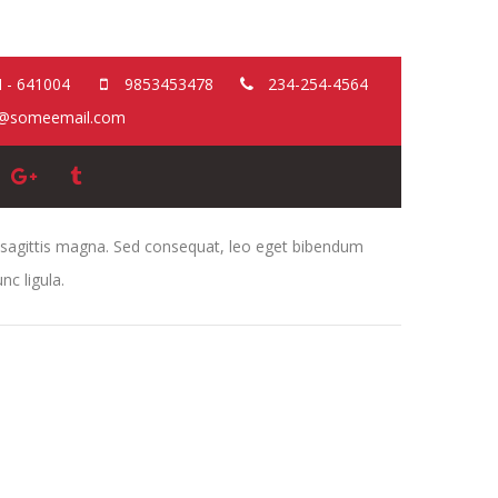
 - 641004
9853453478
234-254-4564
@someemail.com
s sagittis magna. Sed consequat, leo eget bibendum
nc ligula.