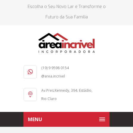
Escolha o Seu Novo Lar e Transforme o
Futuro da Sua Família
(19) 9 9598 0154
@area.incrivel
Av.Pres.Kennedy, 394. Estádio,
Rio Claro
MENU