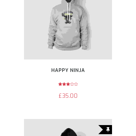
HAPPY NINJA
Avaliação
3.00
£
35.00
de 5