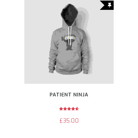
PATIENT NINJA
Avaliação
4.67
£
35.00
de 5