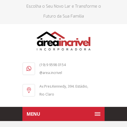
Escolha o Seu Novo Lar e Transforme o
Futuro da Sua Família
(19) 9 9598 0154
@area.incrivel
Av.Pres.Kennedy, 394. Estádio,
Rio Claro
MENU