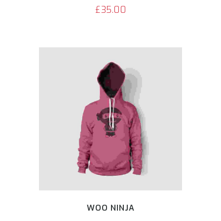
4.00
£
35.00
de 5
WOO NINJA