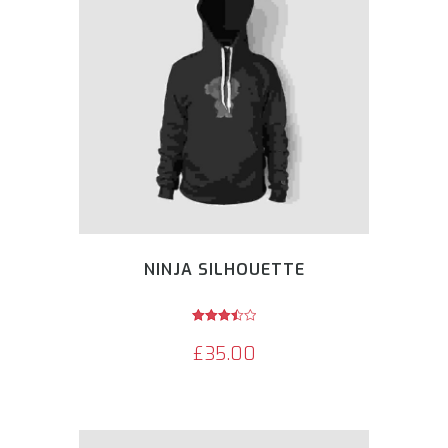
NINJA SILHOUETTE
Avaliação
3.50
£
35.00
de 5