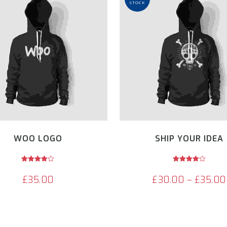
STOCK
WOO LOGO
SHIP YOUR IDEA
Avaliação
Avaliação
4.00
4.00
£
35.00
£
30.00
–
£
35.00
de 5
de 5