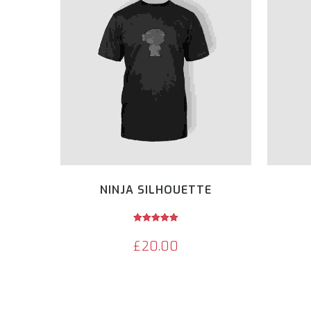
NINJA SILHOUETTE
Avaliação
5.00
£
20.00
de 5