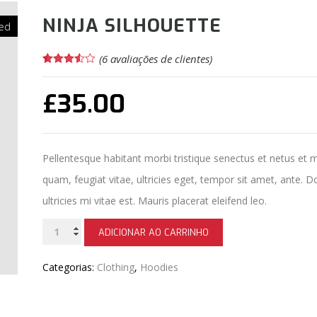
NINJA SILHOUETTE
ed
(
6
avaliações de clientes)
Avaliado
6
como
3.50
£
35.00
de
5, com
baseado
em
avaliações
de
clientes
Pellentesque habitant morbi tristique senectus et netus et 
quam, feugiat vitae, ultricies eget, tempor sit amet, ante
ultricies mi vitae est. Mauris placerat eleifend leo.
Ninja
ADICIONAR AO CARRINHO
Silhouette
Categorias:
Clothing
,
Hoodies
quantidade