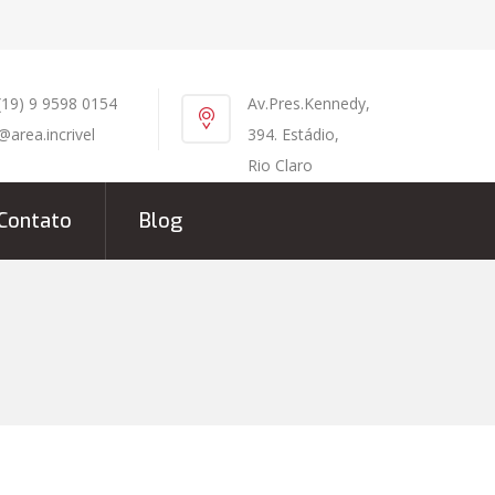
(19) 9 9598 0154
Av.Pres.Kennedy,
@area.incrivel
394. Estádio,
Rio Claro
Contato
Blog