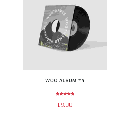
WOO ALBUM #4
Avaliação
5.00
£
9.00
de 5