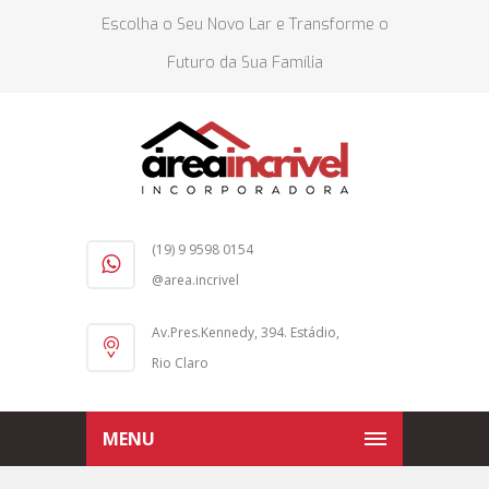
Escolha o Seu Novo Lar e Transforme o
Futuro da Sua Família
(19) 9 9598 0154
@area.incrivel
Av.Pres.Kennedy, 394. Estádio,
Rio Claro
MENU