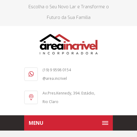
Escolha o Seu Novo Lar e Transforme o
Futuro da Sua Família
(19) 9 9598 0154
@area.incrivel
Av.Pres.Kennedy, 394. Estádio,
Rio Claro
MENU