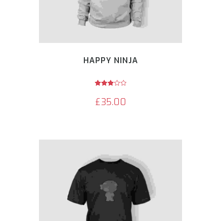
HAPPY NINJA
Avaliação
3.00
£
35.00
de 5