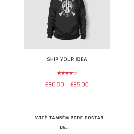
podem
ser
escolhidas
na
página
do
produto
SHIP YOUR IDEA
Avaliação
4.00
£
30.00
–
£
35.00
de 5
VOCÊ TAMBÉM PODE GOSTAR
DE…