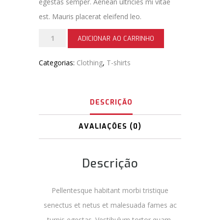
egestas semper. Aenean ultricies mi vitae
est. Mauris placerat eleifend leo.
Woo
ADICIONAR AO CARRINHO
Ninja
Categorias:
Clothing
,
T-shirts
quantidade
DESCRIÇÃO
AVALIAÇÕES (0)
Descrição
Pellentesque habitant morbi tristique
senectus et netus et malesuada fames ac
turpis egestas. Vestibulum tortor quam,