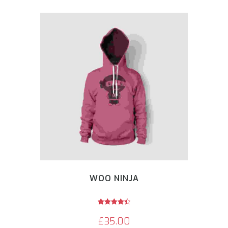
WOO NINJA
Avaliação
4.50
£
35.00
de 5